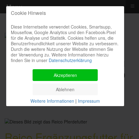
≡
Menu
Cookie Hinweis
Diese Internetseite verwendet Cookies, Smartsupp,
Mouseflow, Google Analytics und den Facebook-Pixel
für die Analyse und Statistik. Cookies helfen uns, die
Benutzerfreundlichkeit unserer Website zu verbessern.
Durch die weitere Nutzung der Website stimmen Sie
der Verwendung zu. Weitere Informationen hierzu
finden Sie in unser
Datenschutzerklärung
Kontakthotline I Bestellung I
Kosten I Beratung: 04385 900
Akzeptieren
9299
Ablehnen
Weitere Informationen
|
Impressum
Reico Ergänzungsfutter für