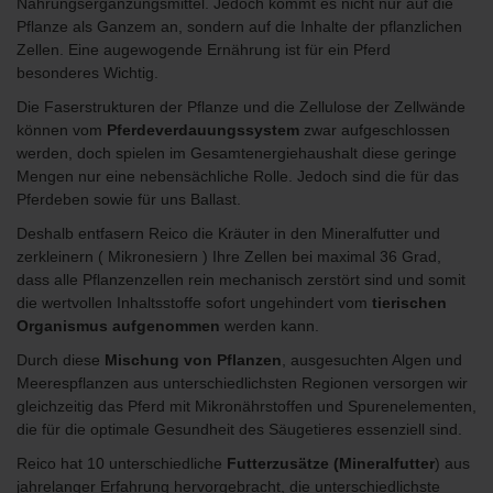
Nahrungsergänzungsmittel. Jedoch kommt es nicht nur auf die
Pflanze als Ganzem an, sondern auf die Inhalte der pflanzlichen
Zellen. Eine augewogende Ernährung ist für ein Pferd
besonderes Wichtig.
Die Faserstrukturen der Pflanze und die Zellulose der Zellwände
können vom
Pferdeverdauungssystem
zwar aufgeschlossen
werden, doch spielen im Gesamtenergiehaushalt diese geringe
Mengen nur eine nebensächliche Rolle. Jedoch sind die für das
Pferdeben sowie für uns Ballast.
Deshalb entfasern Reico die Kräuter in den Mineralfutter und
zerkleinern ( Mikronesiern ) Ihre Zellen bei maximal 36 Grad,
dass alle Pflanzenzellen rein mechanisch zerstört sind und somit
die wertvollen Inhaltsstoffe sofort ungehindert vom
tierischen
Organismus aufgenommen
werden kann.
Durch diese
Mischung von Pflanzen
, ausgesuchten Algen und
Meerespflanzen aus unterschiedlichsten Regionen versorgen wir
gleichzeitig das Pferd mit Mikronährstoffen und Spurenelementen,
die für die optimale Gesundheit des Säugetieres essenziell sind.
Reico hat 10 unterschiedliche
Futterzusätze (Mineralfutter
) aus
jahrelanger Erfahrung hervorgebracht, die unterschiedlichste