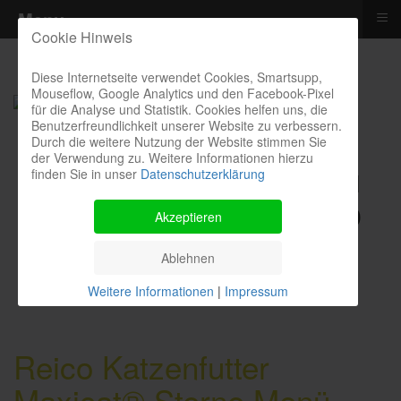
≡
Menu
Cookie Hinweis
Diese Internetseite verwendet Cookies, Smartsupp,
Mouseflow, Google Analytics und den Facebook-Pixel
für die Analyse und Statistik. Cookies helfen uns, die
Benutzerfreundlichkeit unserer Website zu verbessern.
Durch die weitere Nutzung der Website stimmen Sie
der Verwendung zu. Weitere Informationen hierzu
finden Sie in unser
Datenschutzerklärung
Kontakthotline I Bestellung I
Kosten I Beratung: 04385 900
Akzeptieren
9299
Ablehnen
Weitere Informationen
|
Impressum
Reico Katzenfutter
Maxicat® Sterne Menü -