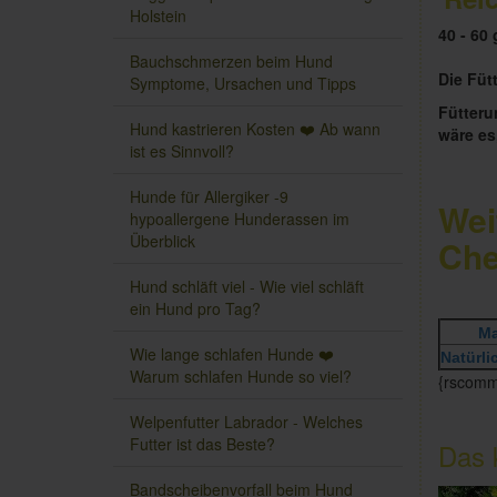
Holstein
40 - 60 
Bauchschmerzen beim Hund
Die Füt
Symptome, Ursachen und Tipps
Fütteru
Hund kastrieren Kosten ❤️ Ab wann
wäre es
ist es Sinnvoll?
Hunde für Allergiker -9
Wei
hypoallergene Hunderassen im
Überblick
Ch
Hund schläft viel - Wie viel schläft
ein Hund pro Tag?
Ma
Wie lange schlafen Hunde ❤️
Natürl
Warum schlafen Hunde so viel?
{rscomme
Welpenfutter Labrador - Welches
Futter ist das Beste?
Das 
Bandscheibenvorfall beim Hund