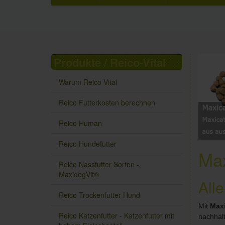
Produkte / Reico-Vital
Warum Reico Vital
Reico Futterkosten berechnen
Reico Human
Reico Hundefutter
Max
Reico Nassfutter Sorten -
MaxidogVit®
Alle
Reico Trockenfutter Hund
Mit
Max
Reico Katzenfutter - Katzenfutter mit
nachhalt