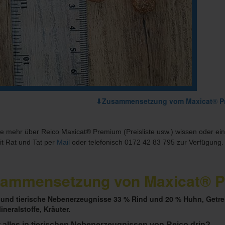
⬇Zusammensetzung vom Maxicat
®
P
e mehr über Reico Maxicat®
Premium (Preisliste usw.) wissen oder ei
t Rat und Tat per
Mail
oder telefonisch 0172 42 83 795 zur Verfügung.
ammensetzung von Maxicat® 
 und tierische Nebenerzeugnisse 33 % Rind und 20 % Huhn, Getre
ineralstoffe, Kräuter.
t alles in tierischen Nebenerzeugnissen von Reico drin?