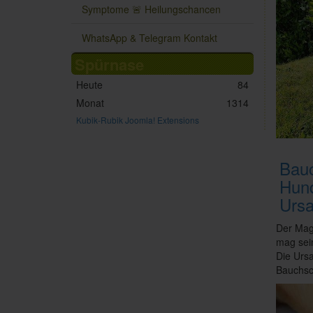
Symptome 🚨 Heilungschancen
WhatsApp & Telegram Kontakt
Spürnase
Heute
84
Monat
1314
Kubik-Rubik Joomla! Extensions
Bau
Hun
Ursa
Der Mag
mag sein
Die Urs
Bauchsc