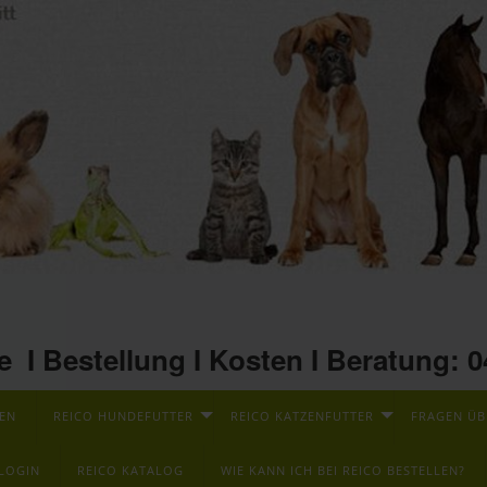
e I Bestellung I Kosten I Beratung: 
TEN
REICO HUNDEFUTTER
REICO KATZENFUTTER
FRAGEN ÜB
LOGIN
REICO KATALOG
WIE KANN ICH BEI REICO BESTELLEN?