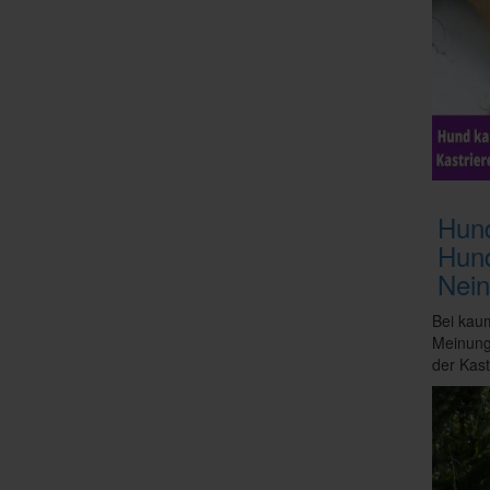
Hund
Hund
Nei
Bei kau
Meinunge
der Kast