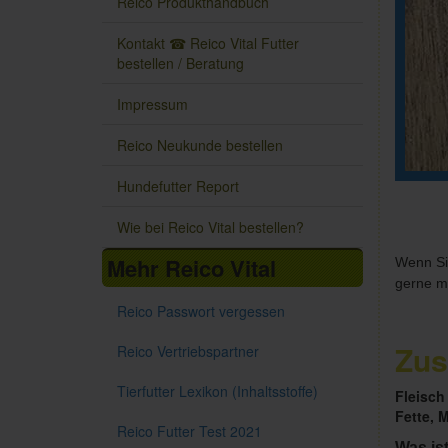
Reico Produkthandbuch
Kontakt ☎ Reico Vital Futter
bestellen / Beratung
Impressum
Reico Neukunde bestellen
Hundefutter Report
Wie bei Reico Vital bestellen?
Mehr Reico Vital
Wenn Si
gerne mi
Reico Passwort vergessen
Zus
Reico Vertriebspartner
Tierfutter Lexikon (Inhaltsstoffe)
Fleisch
Fette, M
Reico Futter Test 2021
Was is