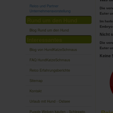
Reico und Partner
Die ver
Unternehmensvorstellung
Euter u
Rund um den Hund
Im herk
Embryo
Blog Rund um den Hund
Nicht s
Interessantes
Die ver
Euter u
Blog von HundKatzeSchmaus
Keine 
FAQ HundKatzeSchmaus
Reico Erfahrungsberichte
Sitemap
Kontakt
Urlaub mit Hund - Ostsee
Rei
Puggle Welpen kaufen - Schleswig-