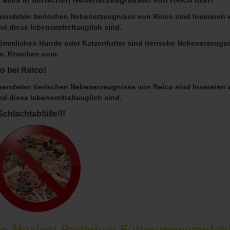
wendeten tierischen Nebenerzeugnisse von Reico sind Innereien w
nd diese lebensmitteltauglich sind.
ömmlichen Hunde oder Katzenfutter sind tierische Nebenerzeugnis
s, Knochen uvm.
o bei Reico!
wendeten tierischen Nebenerzeugnisse von Reico sind Innereien w
nd diese lebensmitteltauglich sind.
Schlachtabfälle!!!
co Maxicat Preimium Fütterungsempfeh