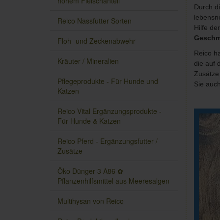
hohem Fleischanteil
Durch d
lebensno
Reico Nassfutter Sorten
Hilfe d
Geschm
Floh- und Zeckenabwehr
Reico h
Kräuter / Mineralien
die auf 
Zusätze
Pflegeprodukte - Für Hunde und
Sie auc
Katzen
Reico Vital Ergänzungsprodukte -
Für Hunde & Katzen
Reico Pferd - Ergänzungsfutter /
Zusätze
Öko Dünger 3 A86 ✿
Pflanzenhilfsmittel aus Meeresalgen
Multihysan von Reico