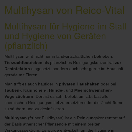
Multihysan von Reico-Vital
Multihysan für Hygiene im Stall
und Hygiene von Geräten
(pflanzlich)
Multihysan wird nicht nur in landwirtschaftlichen Betrieben,
Tierzuchtbetrieben
als pflanzliches Reinigungskonzentrat
zur
Desinfektion
eingesetzt, sondern auch sehr gerne im Haushalt
gerade mit Tieren.
Man trifft es auch häufiger in
privaten Haushalten
oder bei
Tauben
-,
Kaninchen
-,
Hunde
-, und
Meerschweinc
hen
-
Vogelzüchtern
. D
ort ist es sehr beliebt um z.B. fast alle
chemischen Reinigungsmittel zu ersetzten oder die Zuchträume
zu säubern und zu desinfizieren.
)
Multihysan
(früher Fluidhysan
ist ein Reinigungskonzentrat auf
der Basis ätherischer Pflanzenöle mit einem breiten
Wirkungsspektrum. Es wurde entwickelt, um die Hygiene in