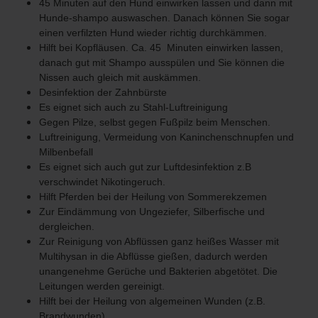
45 Minuten auf den Hund einwirken lassen und dann mit
Hunde-shampo auswaschen. Danach können Sie sogar
einen verfilzten Hund wieder richtig durchkämmen.
Hilft bei Kopfläusen. Ca. 45 Minuten einwirken lassen,
danach gut mit Shampo ausspülen und Sie können die
Nissen auch gleich mit auskämmen.
Desinfektion der Zahnbürste
Es eignet sich auch zu Stahl-Luftreinigung
Gegen Pilze, selbst gegen Fußpilz beim Menschen.
Luftreinigung, Vermeidung von Kaninchenschnupfen und
Milbenbefall
Es eignet sich auch gut zur Luftdesinfektion z.B
verschwindet Nikotingeruch.
Hilft Pferden bei der Heilung von Sommerekzemen
Zur Eindämmung von Ungeziefer, Silberfische und
dergleichen.
Zur Reinigung von Abflüssen ganz heißes Wasser mit
Multihysan in die Abflüsse gießen,
dadurch werden
unangenehme Gerüche und Bakterien abgetötet. Die
Leitungen werden
gereinigt.
Hilft bei der Heilung von algemeinen Wunden (z.B.
Brandwunden)