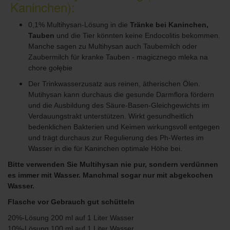
Kaninchen):
0,1% Multihysan-Lösung in die
Tränke bei Kaninchen,
Tauben
und die Tier könnten keine Endocolitis bekommen.
Manche sagen zu Multihysan auch Taubemilch oder
Zaubermilch für kranke Tauben - magicznego mleka na
chore gołębie
Der Trinkwasserzusatz aus reinen, ätherischen Ölen.
Mutihysan kann durchaus die gesunde Darmflora fördern
und die Ausbildung des Säure-Basen-Gleichgewichts im
Verdauungstrakt unterstützen. Wirkt gesundheitlich
bedenklichen Bakterien und Keimen wirkungsvoll entgegen
und trägt durchaus zur Regulierung des Ph-Wertes im
Wasser in die für Kaninchen optimale Höhe bei.
Bitte verwenden Sie Multihysan nie pur, sondern verdünnen
es immer mit Wasser. Manchmal sogar nur mit abgekochen
Wasser.
Flasche vor Gebrauch gut schütteln
20%-Lösung 200 ml auf 1 Liter Wasser
10%-Lösung 100 ml auf 1 Liter Wasser